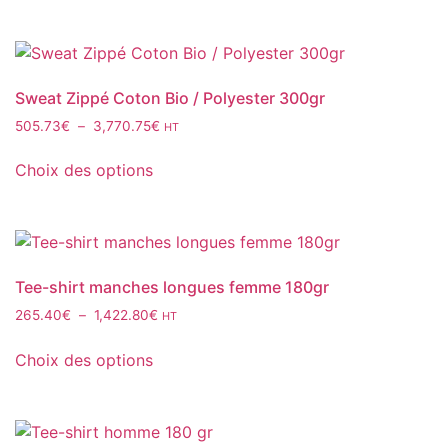
a
sur
à
plusieurs
1,415.90€
la
variations.
page
Les
du
Sweat Zippé Coton Bio / Polyester 300gr
options
produit
Plage
505.73
€
–
3,770.75
€
HT
peuvent
de
Ce
être
prix :
Choix des options
produit
choisies
505.73€
a
sur
à
plusieurs
3,770.75€
la
variations.
page
Les
du
Tee-shirt manches longues femme 180gr
options
produit
Plage
265.40
€
–
1,422.80
€
HT
peuvent
de
Ce
être
prix :
Choix des options
produit
choisies
265.40€
a
sur
à
plusieurs
1,422.80€
la
variations.
page