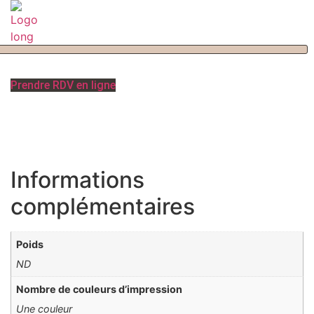
Aller
au
contenu
Prendre RDV en ligne
Informations
complémentaires
Poids
ND
Nombre de couleurs d’impression
Une couleur