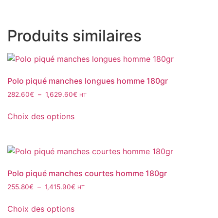
Produits similaires
Polo piqué manches longues homme 180gr
Plage
282.60
€
–
1,629.60
€
HT
de
Ce
prix :
Choix des options
produit
282.60€
a
à
plusieurs
1,629.60€
variations.
Les
Polo piqué manches courtes homme 180gr
options
Plage
255.80
€
–
1,415.90
€
HT
peuvent
de
Ce
être
prix :
Choix des options
produit
choisies
255.80€