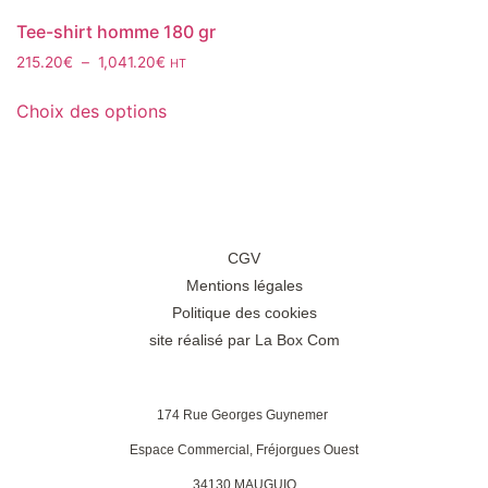
Les
du
Tee-shirt homme 180 gr
options
produit
Plage
215.20
€
–
1,041.20
€
HT
peuvent
de
Ce
être
prix :
Choix des options
produit
choisies
215.20€
a
sur
à
plusieurs
1,041.20€
la
variations.
page
Les
du
options
produit
CGV
peuvent
Mentions légales
être
Politique des cookies
choisies
site réalisé par La Box Com
sur
la
page
174 Rue Georges Guynemer
du
Espace Commercial, Fréjorgues Ouest
produit
34130 MAUGUIO