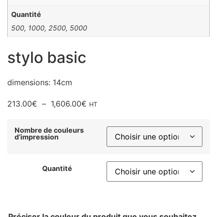
Quantité
500, 1000, 2500, 5000
stylo basic
dimensions: 14cm
Plage
213.00
€
–
1,606.00
€
HT
de
prix :
Nombre de couleurs
d’impression
213.00€
à
1,606.00€
Quantité
Préciser la couleur du produit que vous souhaitez